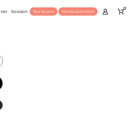
0
uner
boisson
Pour les pros
Pour les particuliers