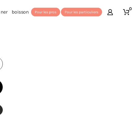
0
uner
boisson
Pour les pros
Pour les particuliers