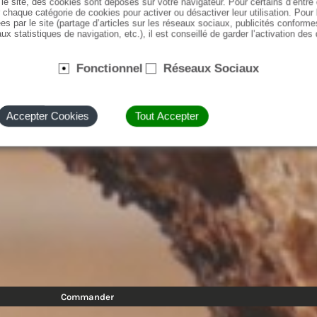
le site, des cookies sont déposés sur votre navigateur. Pour certains d’entr
Boulevard Babin Chevaye
65 Boulevard Lelasseur
 chaque catégorie de cookies pour activer ou désactiver leur utilisation. Pour
00 NANTES
44000 NANTES
es par le site (partage d’articles sur les réseaux sociaux, publicités conforme
ux statistiques de navigation, etc.), il est conseillé de garder l’activation des
aires d'ouverture
Horaires d'ouverture
Fonctionnel
Réseaux Sociaux
di - Dimanche
Lundi - Dimanche
0 - 19:30
07:00 - 19:30
Commander
Commander
Accepter Cookies
Tout Accepter
Commander