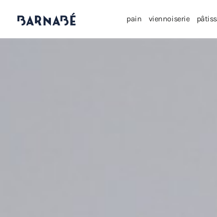
pain
viennoiserie
pâtiss