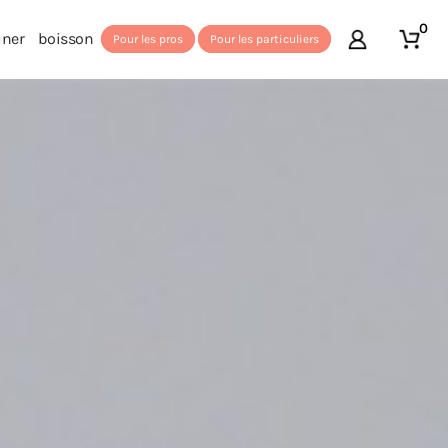
0
uner
boisson
Pour les pros
Pour les particuliers