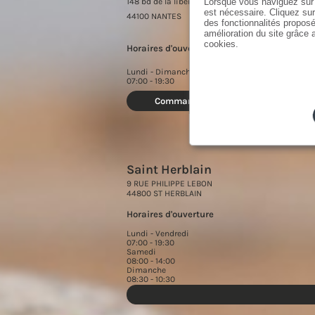
Lorsque vous naviguez sur 
148 bd de la liberté
10 
est nécessaire. Cliquez sur
44100 NANTES
442
des fonctionnalités proposé
amélioration du site grâce a
cookies.
Horaires d'ouverture
Hor
Lundi - Dimanche
Lun
07:00 - 19:30
07:0
Commander
Saint Herblain
9 RUE PHILIPPE LEBON
44800 ST HERBLAIN
Horaires d'ouverture
Lundi - Vendredi
07:00 - 19:30
Samedi
08:00 - 14:00
Dimanche
08:30 - 10:30