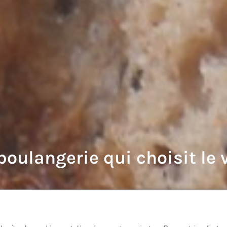
boulangerie qui choisit le v
Rond Point de
e de Nantes
Vannes