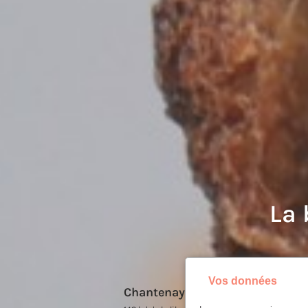
La 
Vos données
Chantenay
Il