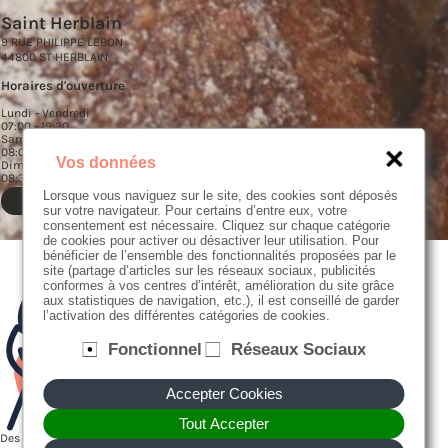
Saint Herblain
9 RUE PHILIPPE LEBON
44800 ST HERBLAIN
Horaires d'ouverture
Lundi - Vendredi
07:00 - 19:30
Samedi
08:00 - 14:00
Vos données
Dimanche
08:30 - 10:30
Lorsque vous naviguez sur le site, des cookies sont déposés
Commander
sur votre navigateur. Pour certains d’entre eux, votre
consentement est nécessaire. Cliquez sur chaque catégorie
de cookies pour activer ou désactiver leur utilisation. Pour
bénéficier de l’ensemble des fonctionnalités proposées par le
site (partage d’articles sur les réseaux sociaux, publicités
conformes à vos centres d’intérêt, amélioration du site grâce
aux statistiques de navigation, etc.), il est conseillé de garder
l’activation des différentes catégories de cookies.
Fonctionnel
Réseaux Sociaux
Accepter Cookies
Tout Accepter
Des farines bios ou en filière "Nouvell Agriculture", moulues localement