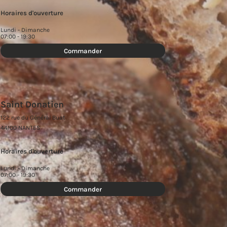
Horaires d'ouverture
Lundi - Dimanche
07:00 - 19:30
Commander
Saint Donatien
122 rue du Général Buat
44100 NANTES
Horaires d'ouverture
Lundi - Dimanche
07:00 - 19:30
Commander