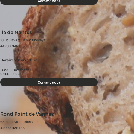
Commander
Ile de Nantes
10 Boulevard Babin Chevaye
44200 NANTES
Horaires d'ouverture
Lundi - Dimanche
07:00 - 19:30
Commander
Rond Point de Vannes
65 Boulevard Lelasseur
44000 NANTES