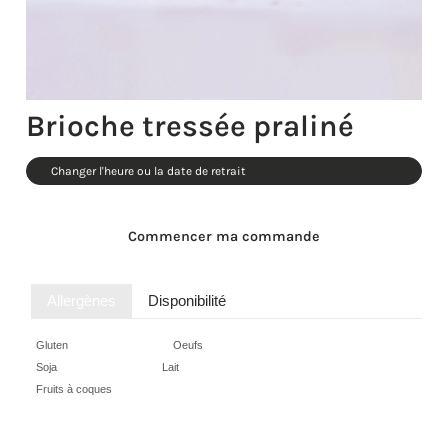
Brioche tressée praliné
Changer l'heure ou la date de retrait
Commencer ma commande
Allergènes
Disponibilité
Gluten
Oeufs
Soja
Lait
Fruits à coques