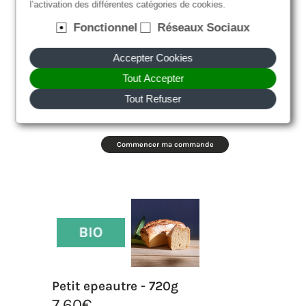
l’activation des différentes catégories de cookies.
Fonctionnel
Réseaux Sociaux
Accepter Cookies
Petit epeautre - 360g
Tout Accepter
3,80
€
Tout Refuser
Commencer ma commande
Petit epeautre - 720g
7,60
€